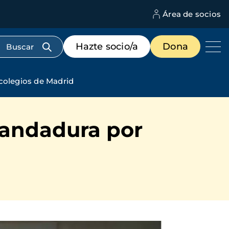
Área de socios
M
d
c
Menú
Hazte socio/a
Dona
d
de
us
destacados
cabecera
 colegios de Madrid
 andadura por