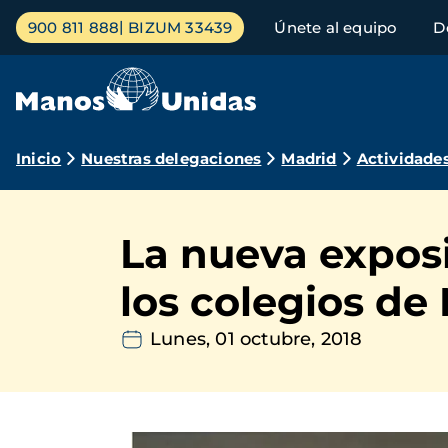
Pasar
Menú
900 811 888
BIZUM 33439
Únete al equipo
D
al
principal
contenido
principal
Ruta
Inicio
Nuestras delegaciones
Madrid
Actividade
de
navegación
La nueva exposi
los colegios de
Lunes, 01 octubre, 2018