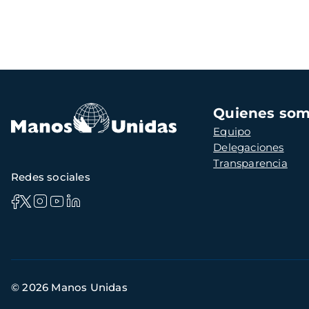
Navegación
Quienes so
principal
Equipo
Delegaciones
Transparencia
Redes sociales
Información
© 2026 Manos Unidas
de
contacto