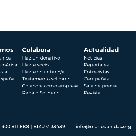
amos
Colabora
Actualidad
frica
Haz un donativo
Noticias
 América
Hazte socio
Reportajes
Asia
Hazte voluntario/a
Entrevistas
 España
Testamento solidario
Campañas
Colabora como empresa
Sala de prensa
Regalo Solidario
Revista
900 811 888
BIZUM 33439
info@manosunidas.org