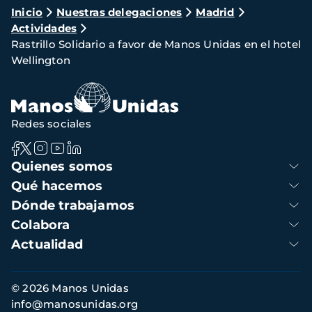
Ruta
Inicio
Nuestras delegaciones
Madrid
Actividades
de
Rastrillo Solidario a favor de Manos Unidas en el hotel
navegación
Wellington
Redes sociales
Navegación
Quienes somos
principal
Qué hacemos
Dónde trabajamos
Colabora
Actualidad
Información
© 2026 Manos Unidas
de
info@manosunidas.org