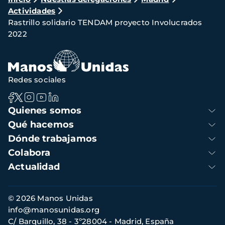
Ruta
Actividades
de
Rastrillo solidario TENDAM proyecto Involucrados
navegación
2022
Redes sociales
Navegación
Quienes somos
principal
Qué hacemos
Dónde trabajamos
Colabora
Actualidad
Información
© 2026 Manos Unidas
de
info@manosunidas.org
contacto
C/ Barquillo, 38 - 3º28004 - Madrid, España