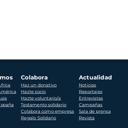
amos
Colabora
Actualidad
frica
Haz un donativo
Noticias
 América
Hazte socio
Reportajes
Asia
Hazte voluntario/a
Entrevistas
 España
Testamento solidario
Campañas
Colabora como empresa
Sala de prensa
Regalo Solidario
Revista