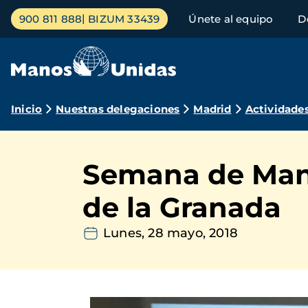
Pasar
Menú
900 811 888
BIZUM 33439
Únete al equipo
D
al
principal
contenido
principal
Ruta
Inicio
Nuestras delegaciones
Madrid
Actividade
de
navegación
Semana de Mano
de la Granada
Lunes, 28 mayo, 2018