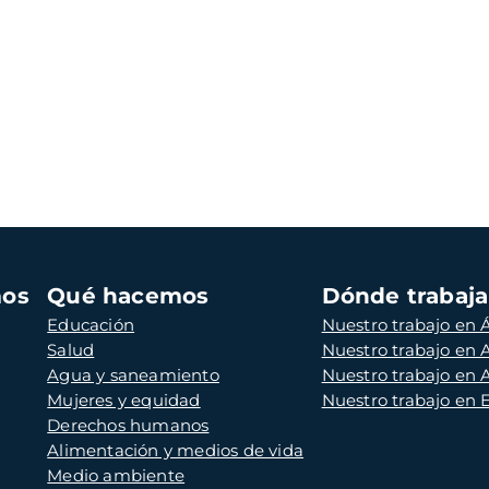
mos
Qué hacemos
Dónde trabaj
Educación
Nuestro trabajo en Á
Salud
Nuestro trabajo en
Agua y saneamiento
Nuestro trabajo en 
Mujeres y equidad
Nuestro trabajo en
Derechos humanos
Alimentación y medios de vida
Medio ambiente