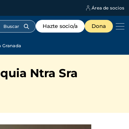
Área de socios
M
d
c
Menú
Hazte socio/a
Dona
d
de
us
destacados
cabecera
a Granada
quia Ntra Sra