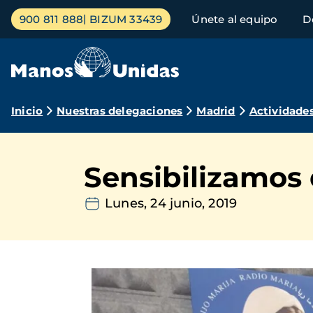
Pasar
Menú
900 811 888
BIZUM 33439
Únete al equipo
D
al
principal
contenido
principal
Ruta
Inicio
Nuestras delegaciones
Madrid
Actividade
de
navegación
Sensibilizamos
Lunes, 24 junio, 2019