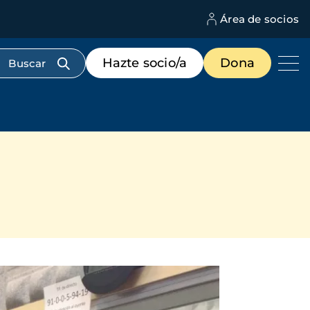
Área de socios
M
d
c
Menú
Hazte socio/a
Dona
d
de
us
destacados
cabecera