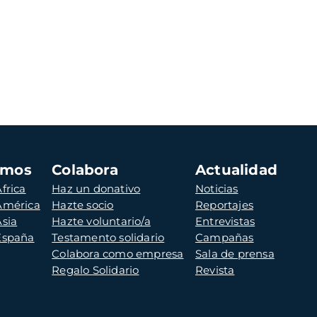
amos
Colabora
Actualidad
frica
Haz un donativo
Noticias
 América
Hazte socio
Reportajes
Asia
Hazte voluntario/a
Entrevistas
 España
Testamento solidario
Campañas
Colabora como empresa
Sala de prensa
Regalo Solidario
Revista