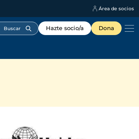
Área de socios
M
d
c
Menú
Hazte socio/a
Dona
d
de
us
destacados
cabecera