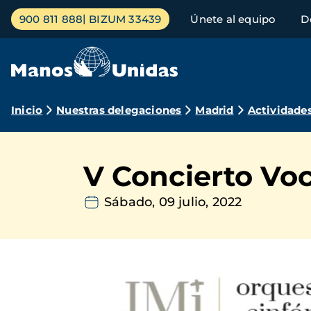
Pasar
Menú
900 811 888
BIZUM 33439
Únete al equipo
D
al
principal
contenido
principal
Ruta
Inicio
Nuestras delegaciones
Madrid
Actividade
de
navegación
V Concierto Vo
Sábado, 09 julio, 2022