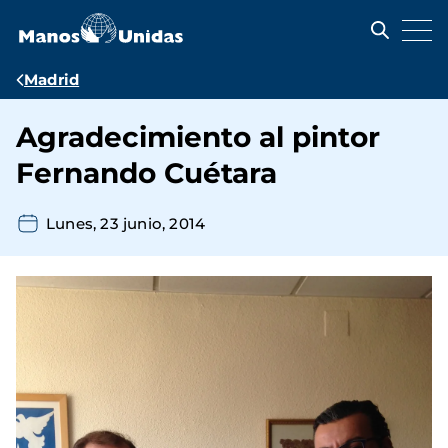
Pasar
al
contenido
principal
Ruta
Madrid
de
Agradecimiento al pintor
navegación
Fernando Cuétara
Lunes, 23 junio, 2014