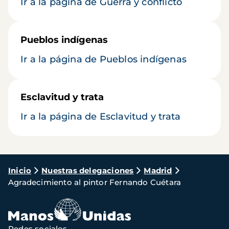
Ir a la página de Guerra y conflicto
Pueblos indígenas
Ir a la página de Pueblos indígenas
Esclavitud y trata
Ir a la página de Esclavitud y trata
Ruta
Inicio
Nuestras delegaciones
Madrid
Agradecimiento al pintor Fernando Cuétara
de
navegación
Redes sociales