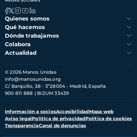
Navegación
Quienes somos
principal
Qué hacemos
Dónde trabajamos
Colabora
Actualidad
Información
© 2026 Manos Unidas
de
info@manosunidas.org
contacto
C/ Barquillo, 38 - 3º28004 - Madrid, España
900 811 888
BIZUM 33439
Menú
Información a socios
Accesibilidad
Mapa web
secundario
Aviso legal
Política de privacidad
Política de cookies
Transparencia
Canal de denuncias