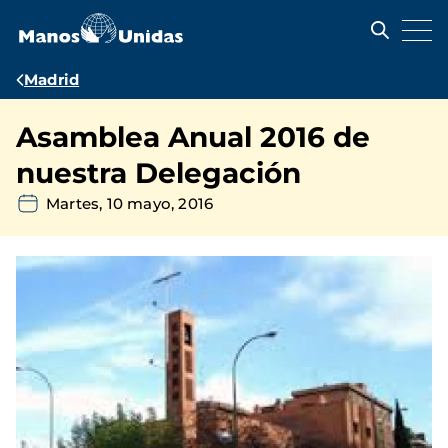
Pasar
al
contenido
principal
Ruta
Madrid
de
Asamblea Anual 2016 de
navegación
nuestra Delegación
Martes, 10 mayo, 2016