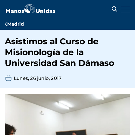
Pasar
al
contenido
principal
Ruta
Madrid
de
Asistimos al Curso de
navegación
Misionología de la
Universidad San Dámaso
Lunes, 26 junio, 2017