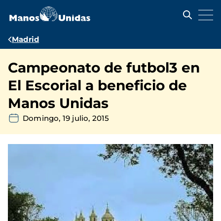
Pasar
al
contenido
principal
Ruta
Madrid
de
Campeonato de futbol3 en
navegación
El Escorial a beneficio de
Manos Unidas
Domingo, 19 julio, 2015