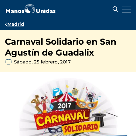
Pasar
al
contenido
principal
Ruta
Madrid
de
Carnaval Solidario en San
navegación
Agustín de Guadalix
Sábado, 25 febrero, 2017