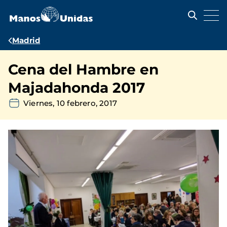
Pasar
al
contenido
principal
Ruta
Madrid
de
Cena del Hambre en
navegación
Majadahonda 2017
Viernes, 10 febrero, 2017