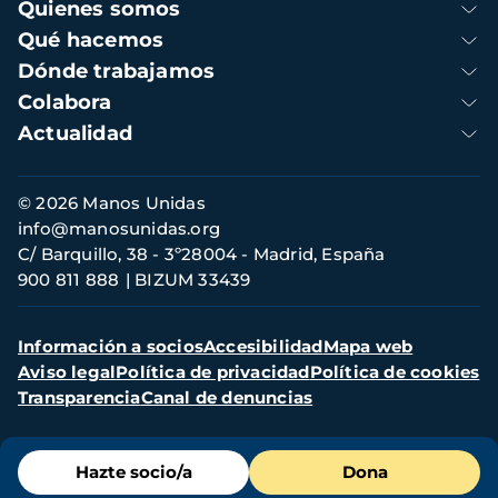
Navegación
Quienes somos
principal
Qué hacemos
Dónde trabajamos
Colabora
Actualidad
Información
© 2026 Manos Unidas
de
info@manosunidas.org
contacto
C/ Barquillo, 38 - 3º28004 - Madrid, España
900 811 888
BIZUM 33439
Menú
Información a socios
Accesibilidad
Mapa web
secundario
Aviso legal
Política de privacidad
Política de cookies
Transparencia
Canal de denuncias
Menú
Hazte socio/a
Dona
de