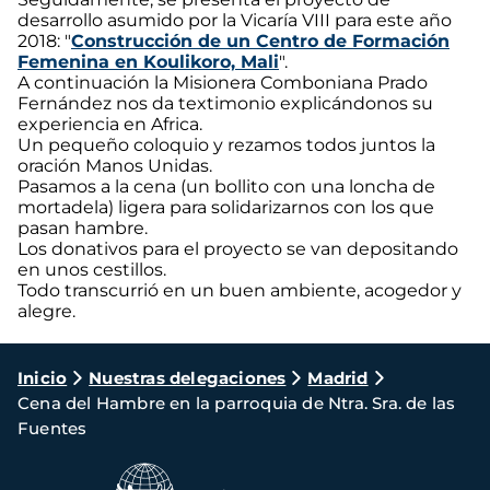
desarrollo asumido por la Vicaría VIII para este año
2018: "
Construcción de un Centro de Formación
Femenina en Koulikoro, Mali
".
A continuación la Misionera Comboniana Prado
Fernández nos da textimonio explicándonos su
experiencia en Africa.
Un pequeño coloquio y rezamos todos juntos la
oración Manos Unidas.
Pasamos a la cena (un bollito con una loncha de
mortadela) ligera para solidarizarnos con los que
pasan hambre.
Los donativos para el proyecto se van depositando
en unos cestillos.
Todo transcurrió en un buen ambiente, acogedor y
alegre.
Ruta
Inicio
Nuestras delegaciones
Madrid
Cena del Hambre en la parroquia de Ntra. Sra. de las
de
Fuentes
navegación