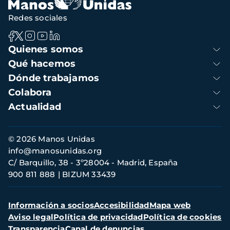
Redes sociales
Navegación
Quienes somos
principal
Qué hacemos
Dónde trabajamos
Colabora
Actualidad
Información
© 2026 Manos Unidas
de
info@manosunidas.org
contacto
C/ Barquillo, 38 - 3º28004 - Madrid, España
900 811 888
BIZUM 33439
Menú
Información a socios
Accesibilidad
Mapa web
secundario
Aviso legal
Política de privacidad
Política de cookies
Transparencia
Canal de denuncias