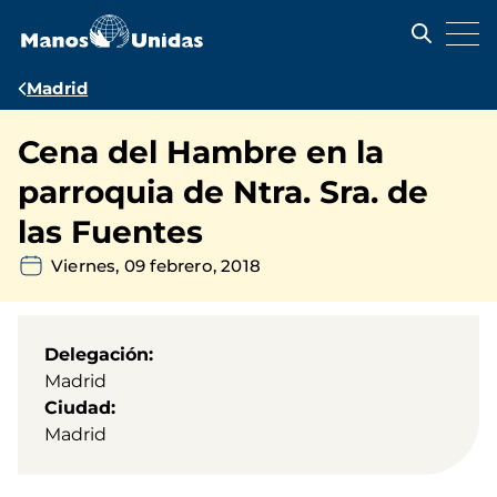
Pasar
al
contenido
principal
Ruta
Madrid
de
Cena del Hambre en la
navegación
parroquia de Ntra. Sra. de
las Fuentes
Viernes, 09 febrero, 2018
Delegación
Madrid
Ciudad
Madrid