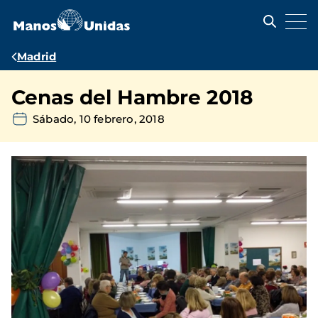
Pasar
al
contenido
principal
Ruta
Madrid
de
Cenas del Hambre 2018
navegación
Sábado, 10 febrero, 2018