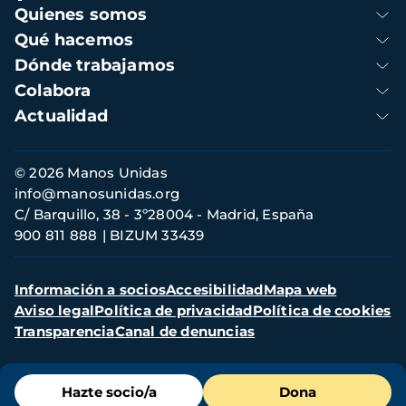
Navegación
Quienes somos
principal
Qué hacemos
Dónde trabajamos
Colabora
Actualidad
Información
© 2026 Manos Unidas
de
info@manosunidas.org
contacto
C/ Barquillo, 38 - 3º28004 - Madrid, España
900 811 888
BIZUM 33439
Menú
Información a socios
Accesibilidad
Mapa web
secundario
Aviso legal
Política de privacidad
Política de cookies
Transparencia
Canal de denuncias
Menú
Hazte socio/a
Dona
de