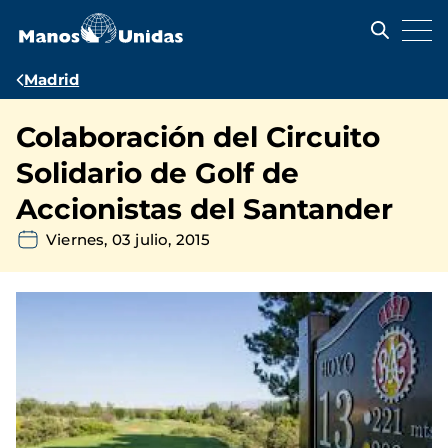
Pasar
al
contenido
principal
Ruta
Madrid
de
Colaboración del Circuito
navegación
Solidario de Golf de
Accionistas del Santander
Viernes, 03 julio, 2015