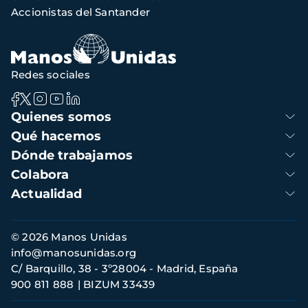
de
Accionistas del Santander
navegación
Redes sociales
Navegación
Quienes somos
principal
Qué hacemos
Dónde trabajamos
Colabora
Actualidad
Información
© 2026 Manos Unidas
de
info@manosunidas.org
contacto
C/ Barquillo, 38 - 3º28004 - Madrid, España
900 811 888
BIZUM 33439