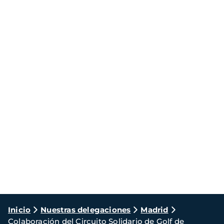
Ruta
Inicio
Nuestras delegaciones
Madrid
Colaboración del Circuito Solidario de Golf de