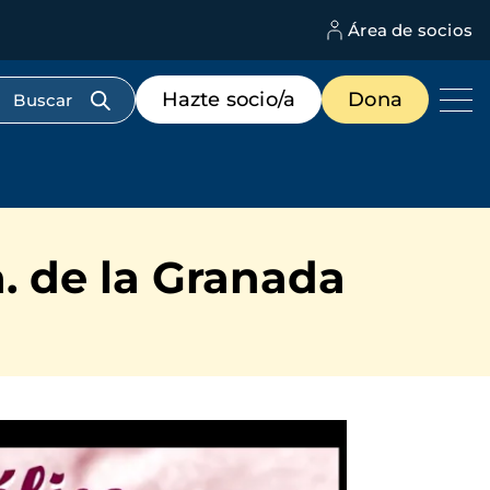
Área de socios
M
d
c
Menú
Hazte socio/a
Dona
d
de
us
destacados
cabecera
a. de la Granada