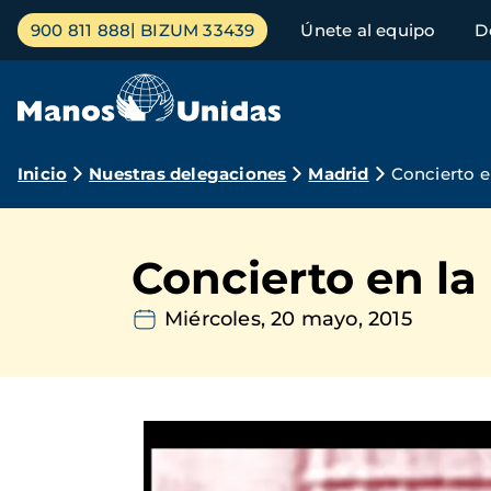
Pasar
Menú
900 811 888
BIZUM 33439
Únete al equipo
D
al
principal
contenido
principal
Ruta
Inicio
Nuestras delegaciones
Madrid
Concierto en
de
navegación
Concierto en la
Miércoles, 20 mayo, 2015