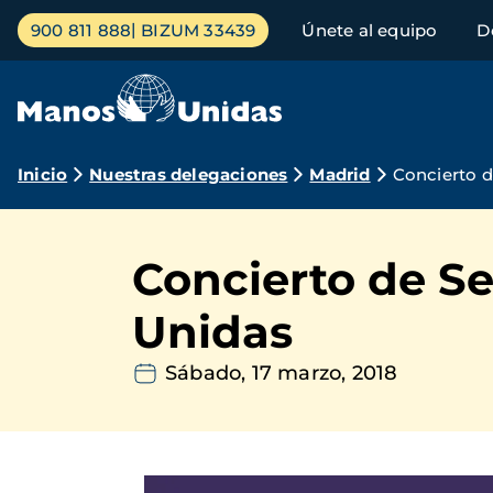
Pasar
Menú
900 811 888
BIZUM 33439
Únete al equipo
D
al
principal
contenido
principal
Ruta
Inicio
Nuestras delegaciones
Madrid
Concierto 
de
navegación
Concierto de S
Unidas
Sábado, 17 marzo, 2018