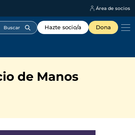
Área de socios
M
d
c
Menú
Hazte socio/a
Dona
d
de
us
destacados
cabecera
cio de Manos