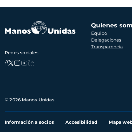
Navegación
Quienes so
principal
Equipo
Delegaciones
Transparencia
Redes sociales
Información
© 2026 Manos Unidas
de
contacto
Menú
Información a socios
Accesibilidad
Mapa we
secundario