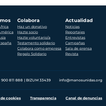
amos
Colabora
Actualidad
frica
Haz un donativo
Noticias
 América
Hazte socio
Reportajes
Asia
Hazte voluntario/a
Entrevistas
 España
Testamento solidario
Campañas
Colabora como empresa
Sala de prensa
Regalo Solidario
Revista
900 811 888
BIZUM 33439
info@manosunidas.org
 de cookies
Transparencia
Canal de denuncias