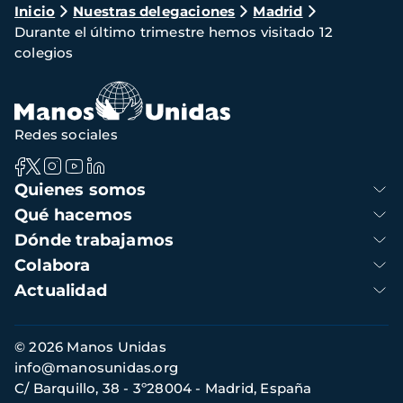
Ruta
Inicio
Nuestras delegaciones
Madrid
Durante el último trimestre hemos visitado 12
de
colegios
navegación
Redes sociales
Navegación
Quienes somos
principal
Qué hacemos
Dónde trabajamos
Colabora
Actualidad
Información
© 2026 Manos Unidas
de
info@manosunidas.org
contacto
C/ Barquillo, 38 - 3º28004 - Madrid, España