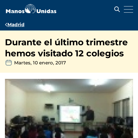
Pasar
al
contenido
principal
Ruta
Madrid
de
Durante el último trimestre
navegación
hemos visitado 12 colegios
Martes, 10 enero, 2017