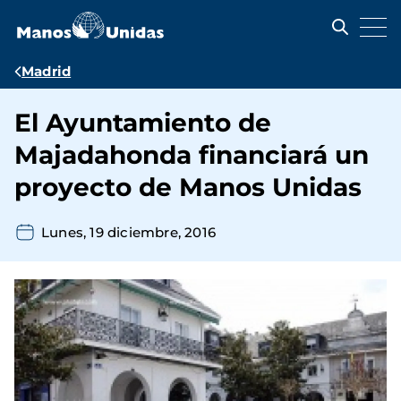
Pasar
al
contenido
principal
Ruta
Madrid
de
El Ayuntamiento de
navegación
Majadahonda financiará un
proyecto de Manos Unidas
Lunes, 19 diciembre, 2016