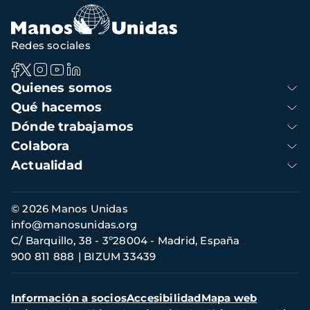
Redes sociales
Navegación
Quienes somos
principal
Qué hacemos
Dónde trabajamos
Colabora
Actualidad
Información
© 2026 Manos Unidas
de
info@manosunidas.org
contacto
C/ Barquillo, 38 - 3º28004 - Madrid, España
900 811 888
BIZUM 33439
Menú
Información a socios
Accesibilidad
Mapa web
secundario