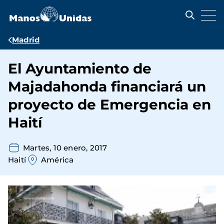
Pasar
al
contenido
principal
Ruta
Madrid
de
El Ayuntamiento de
navegación
Majadahonda financiará un
proyecto de Emergencia en
Haití
Martes, 10 enero, 2017
Haití
América