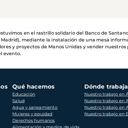
estuvimos en el rastrillo solidario del Banco de Santand
3, Madrid), mediante la instalación de una mesa inform
valores y proyectos de Manos Unidas y vender nuestros 
l evento.
mos
Qué hacemos
Dónde trabaj
Educación
Nuestro trabajo en Á
Salud
Nuestro trabajo en
Agua y saneamiento
Nuestro trabajo en 
Mujeres y equidad
Nuestro trabajo en
Derechos humanos
Alimentación y medios de vida