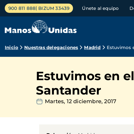
Pasar
Menú
900 811 888
BIZUM 33439
Únete al equipo
D
al
principal
contenido
principal
Ruta
Inicio
Nuestras delegaciones
Madrid
Estuvimos e
de
navegación
Estuvimos en el 
Santander
Martes, 12 diciembre, 2017