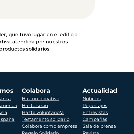
er, que tuvo lugar en el edificio
ativa
atendida por nuestros
productos solidarios.
amos
Colabora
Actualidad
frica
Haz un donativo
Noticias
 América
Hazte socio
Reportajes
Asia
Hazte voluntario/a
Entrevistas
 España
Testamento solidario
Campañas
Colabora como empresa
Sala de prensa
Regalo Solidario
Revista