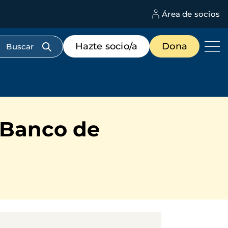
Área de socios
M
d
c
Menú
Hazte socio/a
Dona
d
de
us
destacados
cabecera
l Banco de