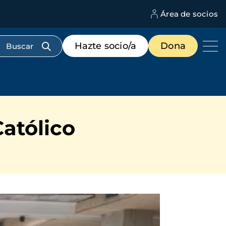
Área de socios
M
d
c
Menú
Hazte socio/a
Dona
d
de
us
destacados
cabecera
atólico