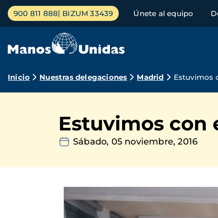
Pasar
Menú
900 811 888
BIZUM 33439
Únete al equipo
D
al
principal
contenido
principal
Ruta
Inicio
Nuestras delegaciones
Madrid
Estuvimos c
de
navegación
Estuvimos con 
Sábado, 05 noviembre, 2016