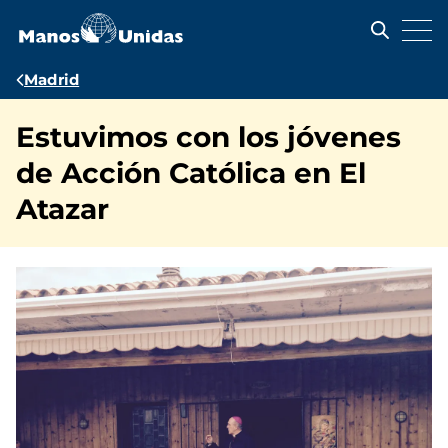
Pasar
al
contenido
principal
Ruta
Madrid
de
Estuvimos con los jóvenes
navegación
de Acción Católica en El
Atazar