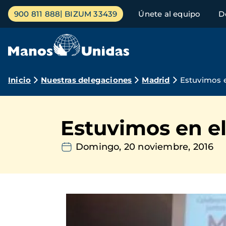
Pasar
Menú
900 811 888
BIZUM 33439
Únete al equipo
D
al
principal
contenido
principal
Ruta
Inicio
Nuestras delegaciones
Madrid
Estuvimos e
de
navegación
Estuvimos en el
Domingo, 20 noviembre, 2016