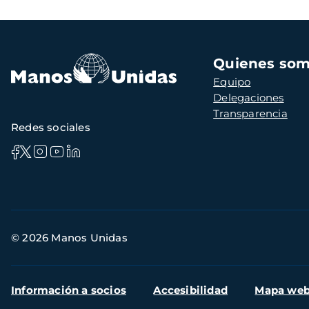
Navegación
Quienes so
principal
Equipo
Delegaciones
Transparencia
Redes sociales
Información
© 2026 Manos Unidas
de
contacto
Menú
Información a socios
Accesibilidad
Mapa we
secundario