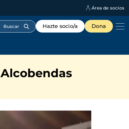
Área de socios
M
d
c
Menú
Hazte socio/a
Dona
d
de
us
destacados
cabecera
e Alcobendas