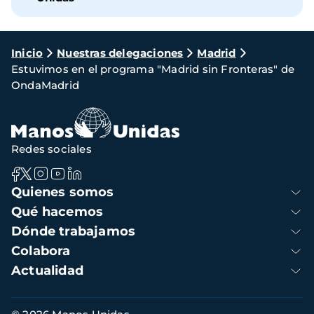
Ruta
Inicio
Nuestras delegaciones
Madrid
Estuvimos en el programa "Madrid sin Fronteras" de
de
OndaMadrid
navegación
Redes sociales
Navegación
Quienes somos
principal
Qué hacemos
Dónde trabajamos
Colabora
Actualidad
Información