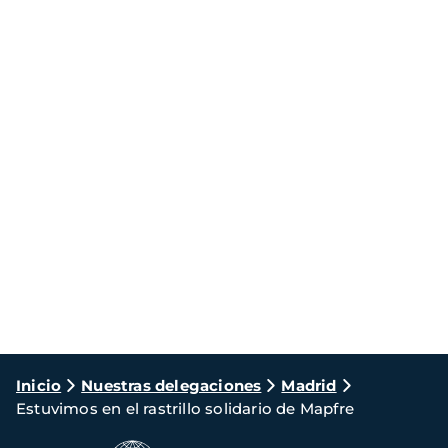
Ruta
Inicio
Nuestras delegaciones
Madrid
Estuvimos en el rastrillo solidario de Mapfre
de
navegación