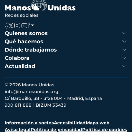
Redes sociales
Navegación
Quienes somos
principal
Qué hacemos
Dónde trabajamos
Colabora
Actualidad
Información
© 2026 Manos Unidas
de
info@manosunidas.org
contacto
C/ Barquillo, 38 - 3º28004 - Madrid, España
900 811 888
BIZUM 33439
Menú
Información a socios
Accesibilidad
Mapa web
secundario
Aviso legal
Política de privacidad
Política de cookies