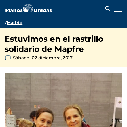
Pasar
al
contenido
principal
Ruta
Madrid
de
Estuvimos en el rastrillo
navegación
solidario de Mapfre
Sábado, 02 diciembre, 2017