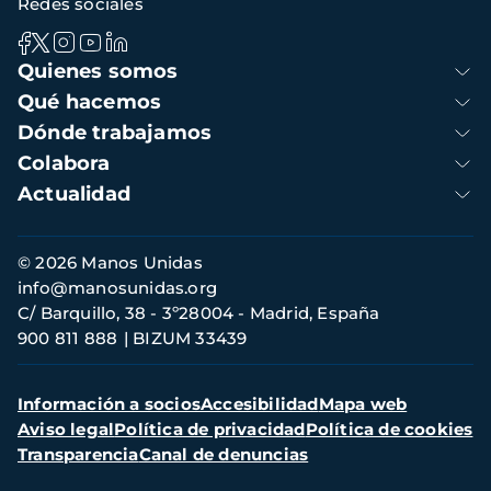
Redes sociales
Navegación
Quienes somos
principal
Qué hacemos
Dónde trabajamos
Colabora
Actualidad
Información
© 2026 Manos Unidas
de
info@manosunidas.org
contacto
C/ Barquillo, 38 - 3º28004 - Madrid, España
900 811 888
BIZUM 33439
Menú
Información a socios
Accesibilidad
Mapa web
secundario
Aviso legal
Política de privacidad
Política de cookies
Transparencia
Canal de denuncias