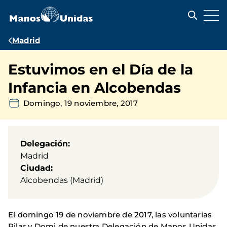
Pasar
al
contenido
principal
Ruta
Madrid
de
Estuvimos en el Día de la
navegación
Infancia en Alcobendas
Domingo, 19 noviembre, 2017
Delegación
Madrid
Ciudad
Alcobendas (Madrid)
El domingo 19 de noviembre de 2017, las voluntarias
Pilar y Domi de nuestra Delegación de Manos Unidas,