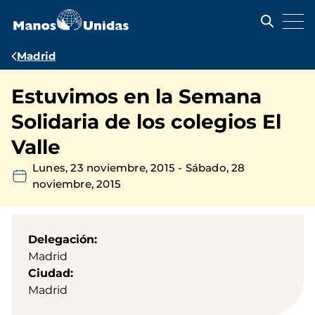
Pasar
al
contenido
principal
Ruta
Madrid
de
Estuvimos en la Semana
navegación
Solidaria de los colegios El
Valle
Lunes, 23 noviembre, 2015
-
Sábado, 28
noviembre, 2015
Delegación
Madrid
Ciudad
Madrid