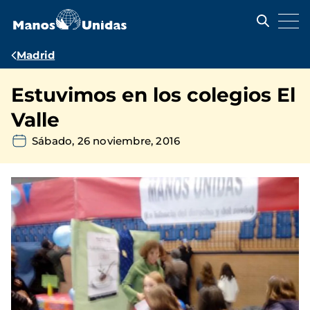
Pasar
al
contenido
principal
Ruta
Madrid
de
Estuvimos en los colegios El
navegación
Valle
Sábado, 26 noviembre, 2016