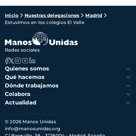
Ruta
Inicio
Nuestras delegaciones
Madrid
Estuvimos en los colegios El Valle
de
navegación
Redes sociales
Navegación
Quienes somos
principal
Qué hacemos
Dónde trabajamos
Colabora
Actualidad
Información
© 2026 Manos Unidas
de
info@manosunidas.org
contacto
C/ Barquillo, 38 - 3º28004 - Madrid, España