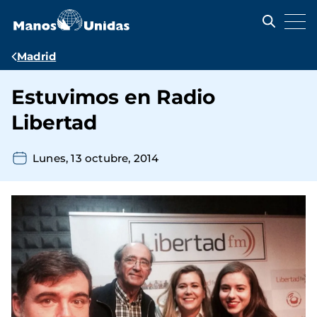
Pasar
al
contenido
principal
Ruta
Madrid
de
Estuvimos en Radio
navegación
Libertad
Lunes, 13 octubre, 2014