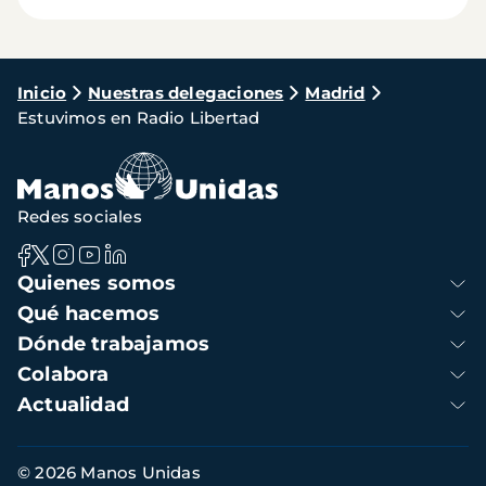
Ruta
Inicio
Nuestras delegaciones
Madrid
Estuvimos en Radio Libertad
de
navegación
Redes sociales
Navegación
Quienes somos
principal
Qué hacemos
Dónde trabajamos
Colabora
Actualidad
Información
© 2026 Manos Unidas