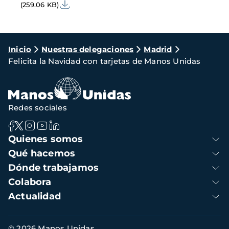
(259.06 KB)
Ruta
Inicio
Nuestras delegaciones
Madrid
Felicita la Navidad con tarjetas de Manos Unidas
de
navegación
Redes sociales
Navegación
Quienes somos
principal
Qué hacemos
Dónde trabajamos
Colabora
Actualidad
Información
© 2026 Manos Unidas