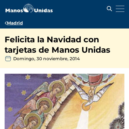
Pasar
al
contenido
principal
Ruta
Madrid
de
Felicita la Navidad con
navegación
tarjetas de Manos Unidas
Domingo, 30 noviembre, 2014