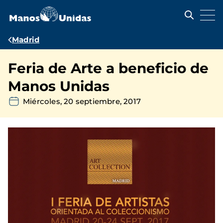
Pasar
al
contenido
principal
Ruta
Madrid
de
Feria de Arte a beneficio de
navegación
Manos Unidas
Miércoles, 20 septiembre, 2017