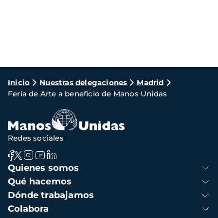
Ruta
Inicio
Nuestras delegaciones
Madrid
Feria de Arte a beneficio de Manos Unidas
de
navegación
Redes sociales
Navegación
Quienes somos
principal
Qué hacemos
Dónde trabajamos
Colabora