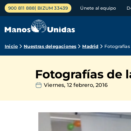
Pasar
Menú
900 811 888
BIZUM 33439
Únete al equipo
D
al
principal
contenido
principal
Ruta
Inicio
Nuestras delegaciones
Madrid
Fotografías
de
navegación
Fotografías de 
Viernes, 12 febrero, 2016