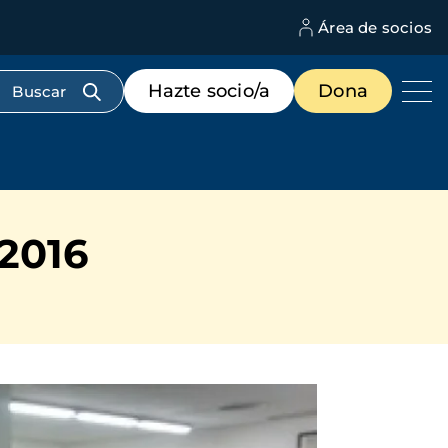
Área de socios
M
d
c
Menú
Hazte socio/a
Dona
d
de
us
destacados
cabecera
 2016