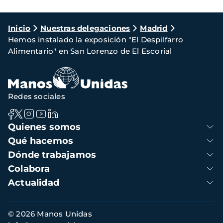
Ruta
Inicio
Nuestras delegaciones
Madrid
Hemos instalado la exposición "El Despilfarro
de
Alimentario" en San Lorenzo de El Escorial
navegación
Redes sociales
Navegación
Quienes somos
principal
Qué hacemos
Dónde trabajamos
Colabora
Actualidad
Información
© 2026 Manos Unidas
de