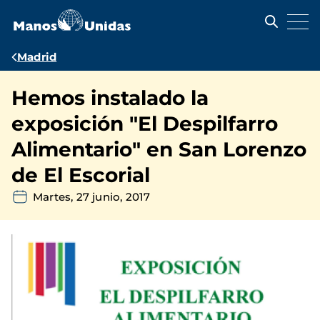
Pasar
al
contenido
principal
Ruta
Madrid
de
Hemos instalado la
navegación
exposición "El Despilfarro
Alimentario" en San Lorenzo
de El Escorial
Martes, 27 junio, 2017