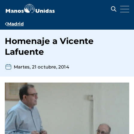
Pasar
al
contenido
principal
Ruta
Madrid
de
Homenaje a Vicente
navegación
Lafuente
Martes, 21 octubre, 2014