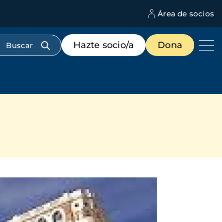
Área de socios
M
d
c
Menú
Hazte socio/a
Dona
d
de
us
destacados
cabecera