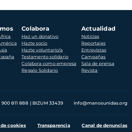
amos
Colabora
Actualidad
frica
Haz un donativo
Noticias
 América
Hazte socio
Reportajes
Asia
Hazte voluntario/a
Entrevistas
 España
Testamento solidario
Campañas
Colabora como empresa
Sala de prensa
Regalo Solidario
Revista
900 811 888
BIZUM 33439
info@manosunidas.org
 de cookies
Transparencia
Canal de denuncias