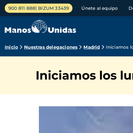
Pasar
Menú
900 811 888
BIZUM 33439
Únete al equipo
D
al
principal
contenido
principal
Ruta
Inicio
Nuestras delegaciones
Madrid
Iniciamos l
de
navegación
Iniciamos los l