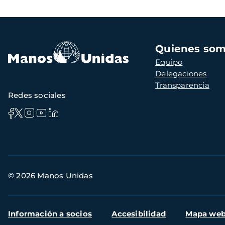
Navegación
Quienes so
principal
Equipo
Delegaciones
Transparencia
Redes sociales
Información
© 2026 Manos Unidas
de
contacto
Menú
Información a socios
Accesibilidad
Mapa we
secundario