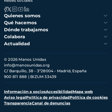
Redes sociales
Navegación
Quienes somos
principal
Qué hacemos
Dónde trabajamos
Colabora
Actualidad
Información
© 2026 Manos Unidas
de
info@manosunidas.org
contacto
C/ Barquillo, 38 - 3º28004 - Madrid, España
900 811 888
BIZUM 33439
Menú
Información a socios
Accesibilidad
Mapa web
secundario
Aviso legal
Política de privacidad
Política de cookies
Transparencia
Canal de denuncias