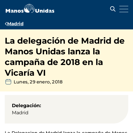
Pasar
al
contenido
principal
Ruta
Madrid
de
La delegación de Madrid de
navegación
Manos Unidas lanza la
campaña de 2018 en la
Vicaría VI
Lunes, 29 enero, 2018
Delegación
Madrid
La Delegacion de Madrid lanza la campaña de Manos