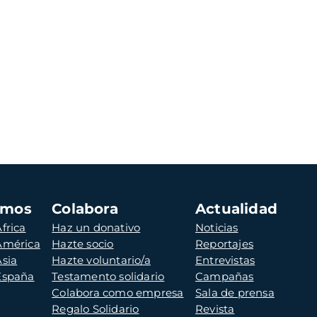
amos
Colabora
Actualidad
frica
Haz un donativo
Noticias
 América
Hazte socio
Reportajes
Asia
Hazte voluntario/a
Entrevistas
 España
Testamento solidario
Campañas
Colabora como empresa
Sala de prensa
Regalo Solidario
Revista