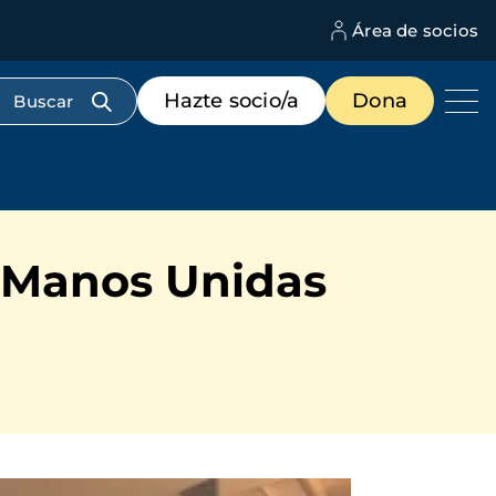
Área de socios
M
d
c
Menú
Hazte socio/a
Dona
d
de
us
destacados
cabecera
 Manos Unidas