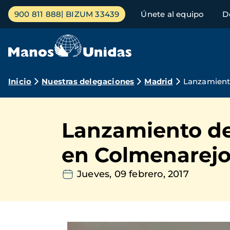
Pasar
Menú
900 811 888
BIZUM 33439
Únete al equipo
D
al
principal
contenido
principal
Ruta
Inicio
Nuestras delegaciones
Madrid
Lanzamient
de
navegación
Lanzamiento de
en Colmenarej
Jueves, 09 febrero, 2017