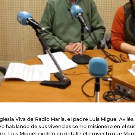
Iglesia Viva de Radio María, el padre Luis Miguel Avilé
vo hablando de sus vivencias como misionero en el sud
adre Luis Miguel explicó en detalle el proyecto que M