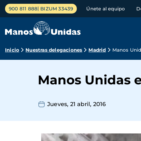
Pasar
Menú
900 811 888
BIZUM 33439
Únete al equipo
D
al
principal
contenido
principal
Ruta
Inicio
Nuestras delegaciones
Madrid
Manos Unid
de
navegación
Manos Unidas e
Jueves, 21 abril, 2016