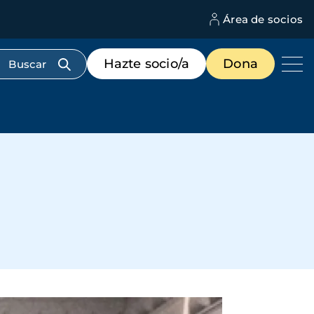
Área de socios
M
d
c
Menú
Hazte socio/a
Dona
d
de
us
destacados
cabecera