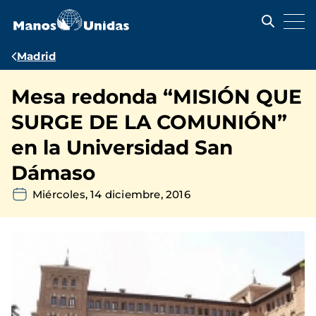
Pasar
al
contenido
principal
Ruta
Madrid
de
Mesa redonda “MISIÓN QUE
navegación
SURGE DE LA COMUNIÓN”
en la Universidad San
Dámaso
Miércoles, 14 diciembre, 2016