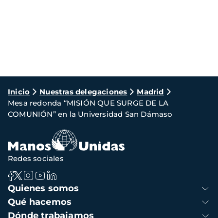
Ruta
Inicio
Nuestras delegaciones
Madrid
Mesa redonda “MISIÓN QUE SURGE DE LA
de
COMUNIÓN” en la Universidad San Dámaso
navegación
Redes sociales
Navegación
Quienes somos
principal
Qué hacemos
Dónde trabajamos