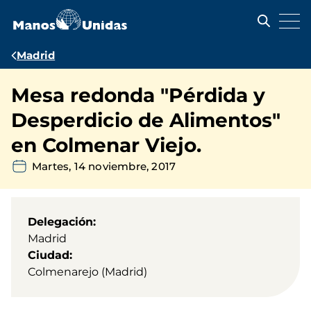
Pasar
al
contenido
principal
Ruta
Madrid
de
Mesa redonda "Pérdida y
navegación
Desperdicio de Alimentos"
en Colmenar Viejo.
Martes, 14 noviembre, 2017
Delegación
Madrid
Ciudad
Colmenarejo (Madrid)