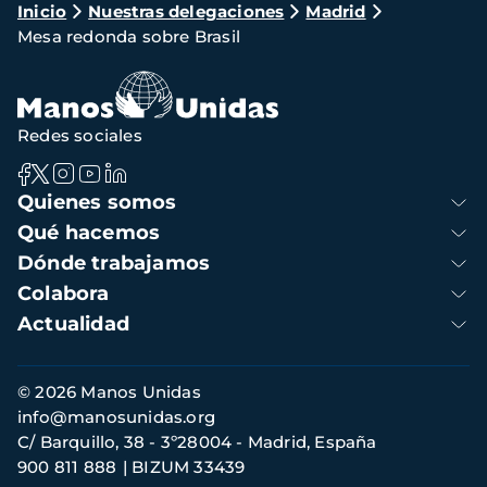
Ruta
Inicio
Nuestras delegaciones
Madrid
Mesa redonda sobre Brasil
de
navegación
Redes sociales
Navegación
Quienes somos
principal
Qué hacemos
Dónde trabajamos
Colabora
Actualidad
Información
© 2026 Manos Unidas
de
info@manosunidas.org
contacto
C/ Barquillo, 38 - 3º28004 - Madrid, España
900 811 888
BIZUM 33439