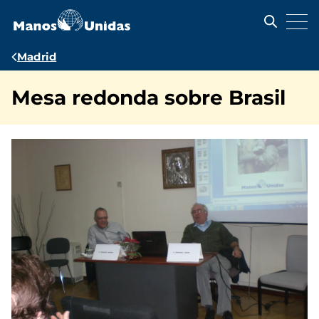
Pasar
al
contenido
principal
Ruta
Madrid
de
Mesa redonda sobre Brasil
navegación