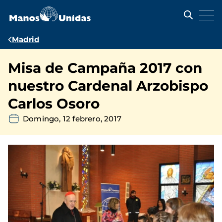
Pasar
al
contenido
principal
Ruta
Madrid
de
Misa de Campaña 2017 con
navegación
nuestro Cardenal Arzobispo
Carlos Osoro
Domingo, 12 febrero, 2017