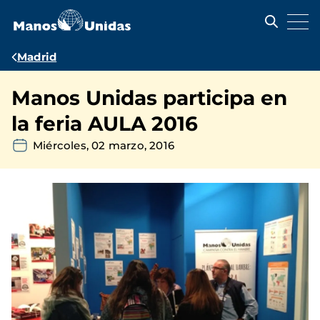
Pasar
al
contenido
principal
Ruta
Madrid
de
Manos Unidas participa en
navegación
la feria AULA 2016
Miércoles, 02 marzo, 2016