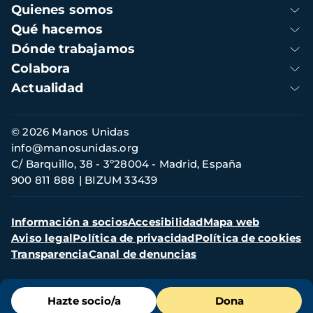
Navegación
Quienes somos
principal
Qué hacemos
Dónde trabajamos
Colabora
Actualidad
Información
© 2026 Manos Unidas
de
info@manosunidas.org
contacto
C/ Barquillo, 38 - 3º28004 - Madrid, España
900 811 888
BIZUM 33439
Menú
Información a socios
Accesibilidad
Mapa web
secundario
Aviso legal
Política de privacidad
Política de cookies
Transparencia
Canal de denuncias
Menú
Hazte socio/a
Dona
de