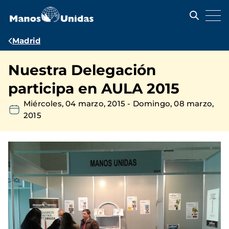
Pasar
al
contenido
principal
Ruta
Madrid
de
Nuestra Delegación
navegación
participa en AULA 2015
Miércoles, 04 marzo, 2015
-
Domingo, 08 marzo,
2015