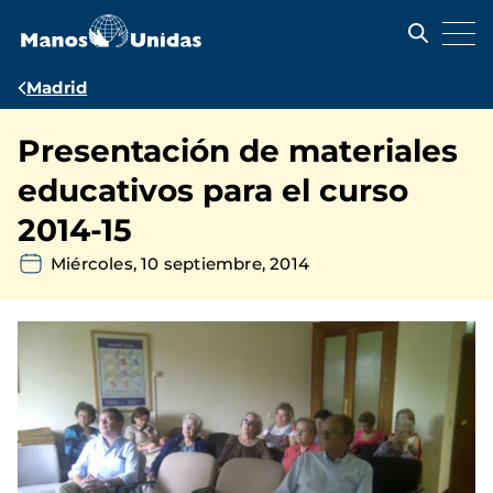
Pasar
al
contenido
principal
Ruta
Madrid
de
Presentación de materiales
navegación
educativos para el curso
2014-15
Miércoles, 10 septiembre, 2014