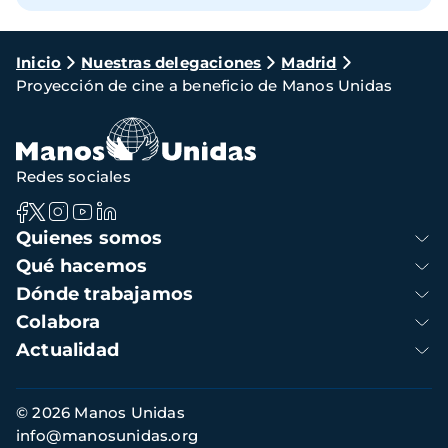
Ruta
Inicio
Nuestras delegaciones
Madrid
Proyección de cine a beneficio de Manos Unidas
de
navegación
Redes sociales
Navegación
Quienes somos
principal
Qué hacemos
Dónde trabajamos
Colabora
Actualidad
Información
© 2026 Manos Unidas
de
info@manosunidas.org