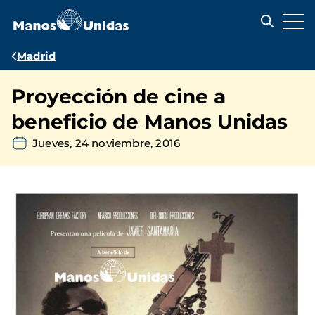
Pasar
al
contenido
principal
Ruta
Madrid
de
Proyección de cine a
navegación
beneficio de Manos Unidas
Jueves, 24 noviembre, 2016