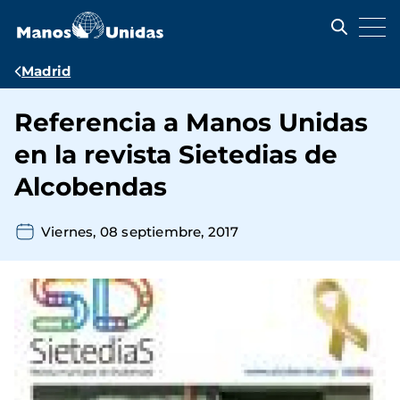
Pasar
al
contenido
principal
Ruta
Madrid
de
Referencia a Manos Unidas
navegación
en la revista Sietedias de
Alcobendas
Viernes, 08 septiembre, 2017