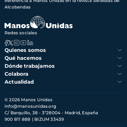
Referencia a Manos Unidas en la revista Sietedias de
de
Alcobendas
navegación
Redes sociales
Navegación
Quienes somos
principal
Qué hacemos
Dónde trabajamos
Colabora
Actualidad
Información
© 2026 Manos Unidas
de
info@manosunidas.org
contacto
C/ Barquillo, 38 - 3º28004 - Madrid, España
900 811 888
BIZUM 33439