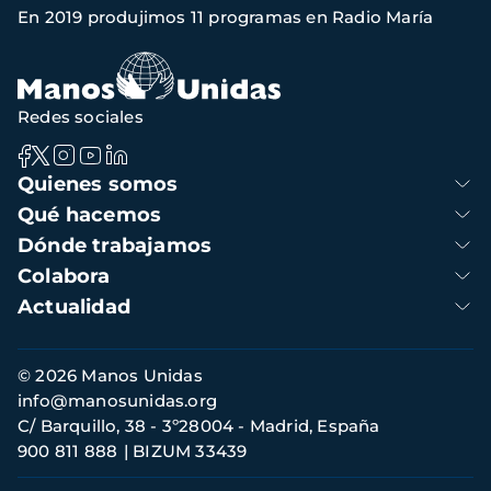
En 2019 produjimos 11 programas en Radio María
navegación
Redes sociales
Navegación
Quienes somos
principal
Qué hacemos
Dónde trabajamos
Colabora
Actualidad
Información
© 2026 Manos Unidas
de
info@manosunidas.org
contacto
C/ Barquillo, 38 - 3º28004 - Madrid, España
900 811 888
BIZUM 33439