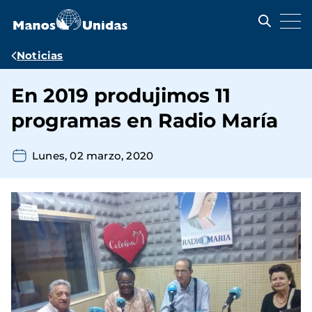
Pasar
al
contenido
principal
Ruta
Noticias
de
En 2019 produjimos 11
navegación
programas en Radio María
Lunes, 02 marzo, 2020